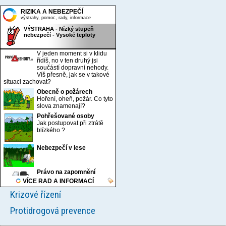
Krizové řízení
Protidrogová prevence
Oddělení krizového řízení