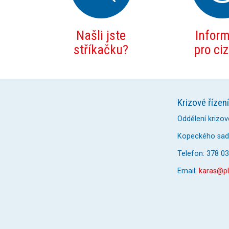
Našli jste
Infor
stříkačku?
pro ci
Krizové řízení
Oddělení krizov
Kopeckého sady
Telefon: 378 0
Email:
karas@pl