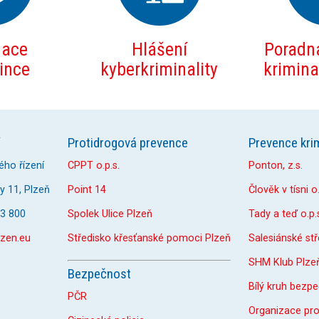
mace
Hlášení
Poradna
zince
kyberkriminality
kriminal
Protidrogová prevence
Prevence krim
ého řízení
CPPT o.p.s.
Ponton, z.s.
 11, Plzeň
Point 14
Člověk v tísni o.
33 800
Spolek Ulice Plzeň
Tady a teď o.p.
zen.eu
Středisko křesťanské pomoci Plzeň
Salesiánské st
SHM Klub Plze
Bezpečnost
Bílý kruh bezpe
PČR
Organizace pr