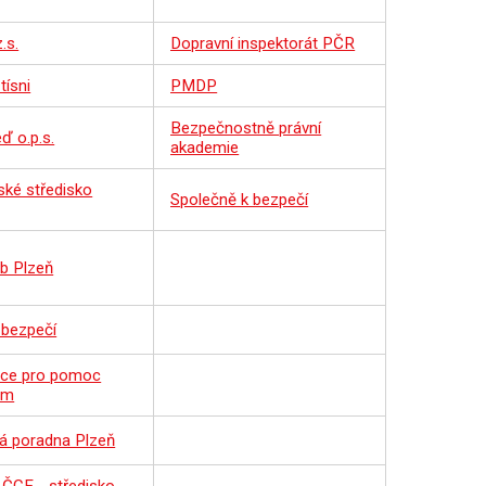
.s.
Dopravní inspektorát PČR
tísni
PMDP
Bezpečnostně právní
ď o.p.s.
akademie
ské středisko
Společně k bezpečí
b Plzeň
h bezpečí
ace pro pomoc
ům
á poradna Plzeň