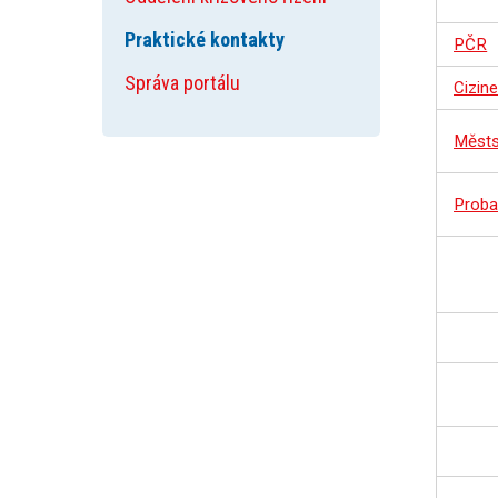
Praktické kontakty
PČR
Správa portálu
Cizine
Městs
Proba