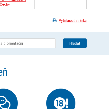
 ČCE - středisko
 Čechy
Vytisknout stránku
eň