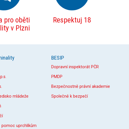
 pro oběti
Respektuj 18
ity v Plzni
inality
BESIP
Dopravní inspektorát PČR
p.s.
PMDP
s.
Bezpečnostně právní akademie
ředisko mládeže
Společně k bezpečí
ň
čí
o pomoc uprchlíkům