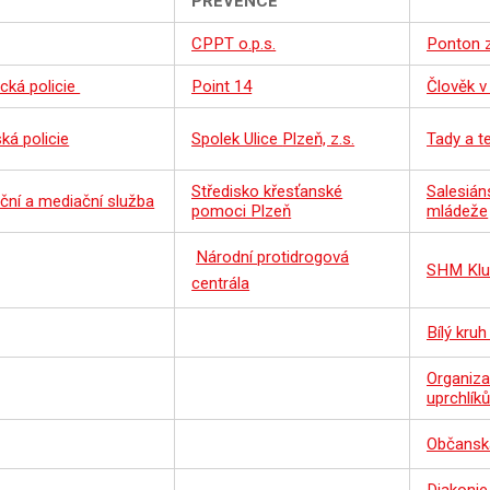
PREVENCE
CPPT o.p.s.
Ponton z
cká policie
Point 14
Člověk v 
ká policie
Spolek Ulice
Plzeň, z.s.
Tady a te
Středisko křesťanské
Salesián
ční a mediační služba
pomoci Plzeň
mládeže
Národní protidrogová
SHM Klu
centrála
Bílý kru
Organiz
uprchlík
Občansk