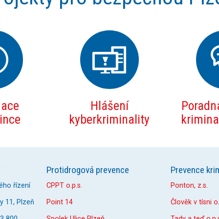
mace
Hlášení
Poradna
zince
kyberkriminality
kriminal
Protidrogová prevence
Prevence krim
ého řízení
CPPT o.p.s.
Ponton, z.s.
 11, Plzeň
Point 14
Člověk v tísni o.
33 800
Spolek Ulice Plzeň
Tady a teď o.p.