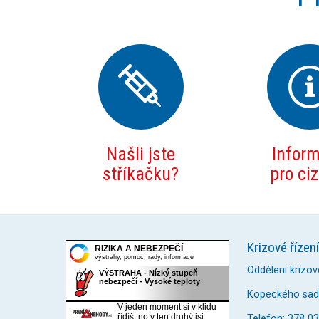
Našli jste
Infor
stříkačku?
pro ci
Krizové řízení
Oddělení krizov
Kopeckého sady
Telefon: 378 0