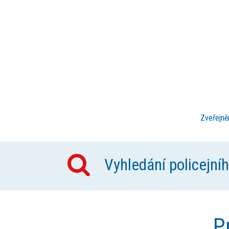
Zveřejněn
Vyhledání policejní
P