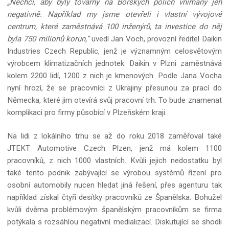
„Nechci, aby byly továrny na Borských polích vnímány jen
negativně. Například my jsme otevřeli i vlastní vývojové
centrum, které zaměstnává 100 inženýrů, ta investice do něj
byla 750 milionů korun,“
uvedl Jan Voch, provozní ředitel Daikin
Industries Czech Republic, jenž je významným celosvětovým
výrobcem klimatizačních jednotek. Daikin v Plzni zaměstnává
kolem 2200 lidí, 1200 z nich je kmenových. Podle Jana Vocha
nyní hrozí, že se pracovníci z Ukrajiny přesunou za prací do
Německa, které jim otevírá svůj pracovní trh. To bude znamenat
komplikaci pro firmy působící v Plzeňském kraji.
Na lidi z lokálního trhu se až do roku 2018 zaměřoval také
JTEKT Automotive Czech Plzen, jenž má kolem 1100
pracovníků, z nich 1000 vlastních. Kvůli jejich nedostatku byl
také tento podnik zabývající se výrobou systémů řízení pro
osobní automobily nucen hledat jiná řešení, přes agenturu tak
například získal čtyři desítky pracovníků ze Španělska. Bohužel
kvůli dvěma problémovým španělským pracovníkům se firma
potýkala s rozsáhlou negativní medializací. Diskutující se shodli