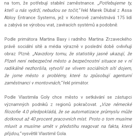
na tom, že potřebují stabilní zaměstnance.
„Potřebujeme ty,
kteří u nás vydrží, nebudou se točit,“
řekl Marek Dlubal z Assa
Abloy Entrance Systems, jež v Koterově zaměstnává 175 lidí
a zabývá se výrobou vrat, zavíracích systémů a podobně.
Podle primátora Martina Baxy i radního Martina Zrzaveckého
právě sociální sítě a média výrazně v poslední době ovlivňují
obraz Plzně.
„Navzdory tomu, že statistiky jasně ukazují, že
Plzeň není nebezpečné město a bezpečnostní situace se v ní
radikálně nezhoršila, vytvořil se vlivem sociálních sítí dojem,
že jsme město s problémy, které tu způsobují agenturní
zaměstnanci v montovnách,“
řekl primátor.
Podle Vlastimila Goly chce město v setkávání se zástupci
významných podniků z regionů pokračovat.
„Vize německé
filozofie 4.0 předpokládá, že se automatizace průmyslu může
dotknout až 40 procent pracovních míst. Proto o tom musíme
mluvit a musíme umět v předstihu reagovat na fakta, která
přijdou,“
vysvětlil Vlastimil Gola.