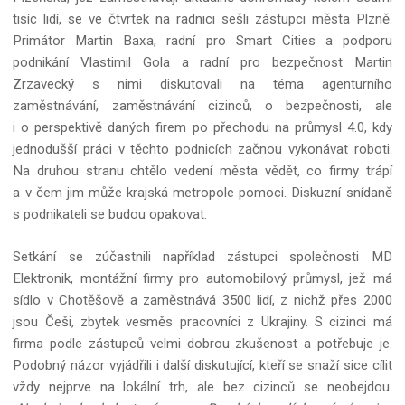
tisíc lidí, se ve čtvrtek na radnici sešli zástupci města Plzně.
Primátor Martin Baxa, radní pro Smart Cities a podporu
podnikání Vlastimil Gola a radní pro bezpečnost Martin
Zrzavecký s nimi diskutovali na téma agenturního
zaměstnávání, zaměstnávání cizinců, o bezpečnosti, ale
i o perspektivě daných firem po přechodu na průmysl 4.0, kdy
jednodušší práci v těchto podnicích začnou vykonávat roboti.
Na druhou stranu chtělo vedení města vědět, co firmy trápí
a v čem jim může krajská metropole pomoci. Diskuzní snídaně
s podnikateli se budou opakovat.
Setkání se zúčastnili například zástupci společnosti MD
Elektronik, montážní firmy pro automobilový průmysl, jež má
sídlo v Chotěšově a zaměstnává 3500 lidí, z nichž přes 2000
jsou Češi, zbytek vesměs pracovníci z Ukrajiny. S cizinci má
firma podle zástupců velmi dobrou zkušenost a potřebuje je.
Podobný názor vyjádřili i další diskutující, kteří se snaží sice cílit
vždy nejprve na lokální trh, ale bez cizinců se neobejdou.