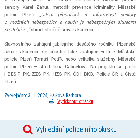
seniory Karel Zahut, metodik prevence kriminality Městské
policie Plzeň.
„Cílem přednášek je informovat seniory
o možných nebezpečích a naučit je nebezpečným situacím
předcházet,“
shrnul stručně smysl akademie.
Slavnostního zahájení jubilejního desátého ročníku Plzeňské
senior akademie se účastnil také zástupce velitele Městské
policie Plzeň Tomáš Petřík nebo velitelka služebny Městské
policie Plzeň – střed Ilona Gabrielová. Na projektu se podílí
i BESIP PK, ZZS PK, HZS PK, ČOI, BKB, Policie ČR a Čistá
Plzeň.
Zveřejněno: 3. 1. 2024, Hájková Barbora
Vytisknout stránku
Vyhledání policejního okrsku