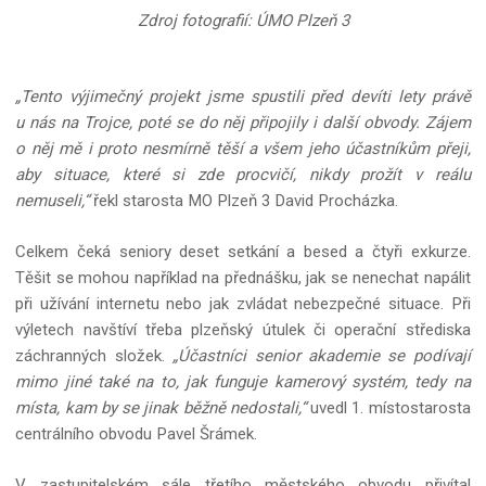
Zdroj fotografií: ÚMO Plzeň 3
„Tento výjimečný projekt jsme spustili před devíti lety právě
u nás na Trojce, poté se do něj připojily i další obvody. Zájem
o něj mě i proto nesmírně těší a všem jeho účastníkům přeji,
aby situace, které si zde procvičí, nikdy prožít v reálu
nemuseli,“
řekl starosta MO Plzeň 3 David Procházka.
Celkem čeká seniory deset setkání a besed a čtyři exkurze.
Těšit se mohou například na přednášku, jak se nenechat napálit
při užívání internetu nebo jak zvládat nebezpečné situace. Při
výletech navštíví třeba plzeňský útulek či operační střediska
záchranných složek.
„Účastníci senior akademie se podívají
mimo jiné také na to, jak funguje kamerový systém, tedy na
místa, kam by se jinak běžně nedostali,“
uvedl 1. místostarosta
centrálního obvodu Pavel Šrámek.
V zastupitelském sále třetího městského obvodu přivítal