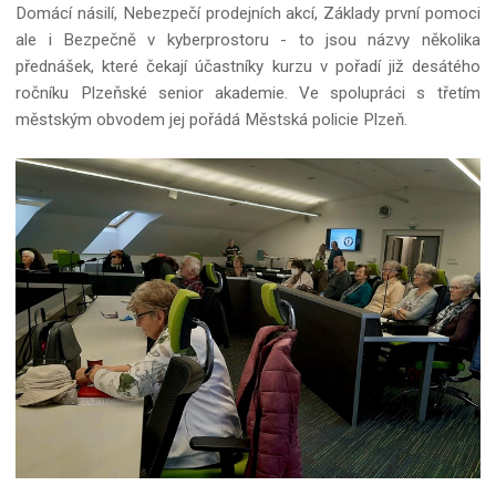
Domácí násilí, Nebezpečí prodejních akcí, Základy první pomoci
ale i Bezpečně v kyberprostoru - to jsou názvy několika
přednášek, které čekají účastníky kurzu v pořadí již desátého
ročníku Plzeňské senior akademie. Ve spolupráci s třetím
městským obvodem jej pořádá Městská policie Plzeň.