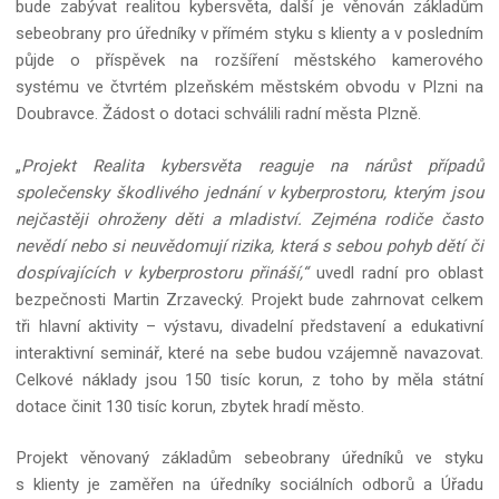
bude zabývat realitou kybersvěta, další je věnován základům
sebeobrany pro úředníky v přímém styku s klienty a v posledním
půjde o příspěvek na rozšíření městského kamerového
systému ve čtvrtém plzeňském městském obvodu v Plzni na
Doubravce. Žádost o dotaci schválili radní města Plzně.
„
Projekt Realita kybersvěta reaguje na nárůst případů
společensky škodlivého jednání v kyberprostoru, kterým jsou
nejčastěji ohroženy děti a mladiství. Zejména rodiče často
nevědí nebo si neuvědomují rizika, která s sebou pohyb dětí či
dospívajících v kyberprostoru přináší,“
uvedl radní pro oblast
bezpečnosti Martin Zrzavecký. Projekt bude zahrnovat celkem
tři hlavní aktivity – výstavu, divadelní představení a edukativní
interaktivní seminář, které na sebe budou vzájemně navazovat.
Celkové náklady jsou 150 tisíc korun, z toho by měla státní
dotace činit 130 tisíc korun, zbytek hradí město.
Projekt věnovaný základům sebeobrany úředníků ve styku
s klienty je zaměřen na úředníky sociálních odborů a Úřadu