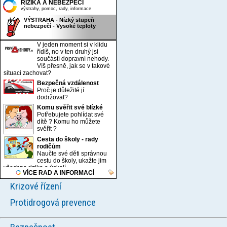
Krizové řízení
Protidrogová prevence
Oddělení krizového řízení
CPPT o.p.s.
Kopeckého sady 11, Plzeň