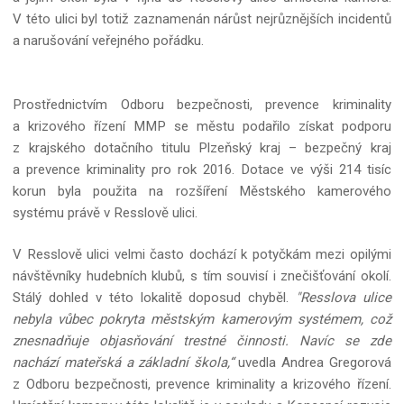
V této ulici byl totiž zaznamenán nárůst nejrůznějších incidentů
a narušování veřejného pořádku.
Prostřednictvím Odboru bezpečnosti, prevence kriminality
a krizového řízení MMP se městu podařilo získat podporu
z krajského dotačního titulu Plzeňský kraj – bezpečný kraj
a prevence kriminality pro rok 2016. Dotace ve výši 214 tisíc
korun byla použita na rozšíření Městského kamerového
systému právě v Resslově ulici.
V Resslově ulici velmi často dochází k potyčkám mezi opilými
návštěvníky hudebních klubů, s tím souvisí i znečišťování okolí.
Stálý dohled v této lokalitě doposud chyběl.
"Resslova ulice
nebyla vůbec pokryta městským kamerovým systémem, což
znesnadňuje objasňování trestné činnosti. Navíc se zde
nachází mateřská a základní škola,“
uvedla Andrea Gregorová
z Odboru bezpečnosti, prevence kriminality a krizového řízení.