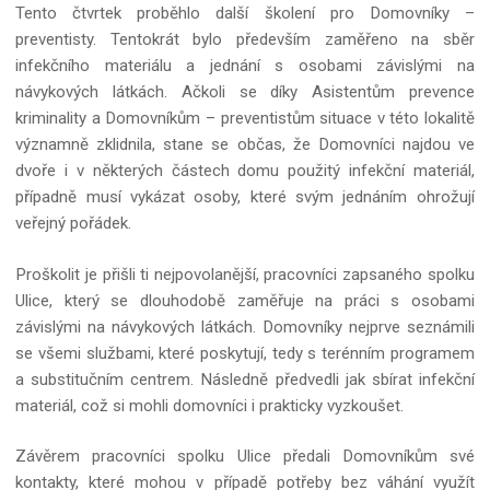
Tento čtvrtek proběhlo další školení pro Domovníky –
preventisty. Tentokrát bylo především zaměřeno na sběr
infekčního materiálu a jednání s osobami závislými na
návykových látkách. Ačkoli se díky Asistentům prevence
kriminality a Domovníkům – preventistům situace v této lokalitě
významně zklidnila, stane se občas, že Domovníci najdou ve
dvoře i v některých částech domu použitý infekční materiál,
případně musí vykázat osoby, které svým jednáním ohrožují
veřejný pořádek.
Proškolit je přišli ti nejpovolanější, pracovníci zapsaného spolku
Ulice, který se dlouhodobě zaměřuje na práci s osobami
závislými na návykových látkách. Domovníky nejprve seznámili
se všemi službami, které poskytují, tedy s terénním programem
a substitučním centrem. Následně předvedli jak sbírat infekční
materiál, což si mohli domovníci i prakticky vyzkoušet.
Závěrem pracovníci spolku Ulice předali Domovníkům své
kontakty, které mohou v případě potřeby bez váhání využít