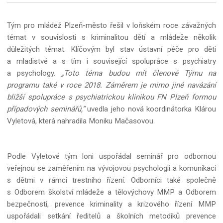
Tým pro mládež Plzeň-město řešil v loňském roce závažných
témat v souvislosti s kriminalitou dětí a mládeže několik
důležitých témat. Klíčovým byl stav ústavní péče pro děti
a mladistvé a s tím i související spolupráce s psychiatry
a psychology.
„Toto téma budou mít členové Týmu na
programu také v roce 2018. Záměrem je mimo jiné navázání
bližší spolupráce s psychiatrickou klinikou FN Plzeň formou
případových seminářů,“
uvedla jeho nová koordinátorka Klárou
Vyletová, která nahradila Moniku Mačasovou.
Podle Vyletové tým loni uspořádal seminář pro odbornou
veřejnou se zaměřením na vývojovou psychologii a komunikaci
s dětmi v rámci trestního řízení. Odborníci také společně
s Odborem školství mládeže a tělovýchovy MMP a Odborem
bezpečnosti, prevence kriminality a krizového řízení MMP
uspořádali setkání ředitelů a školních metodiků prevence