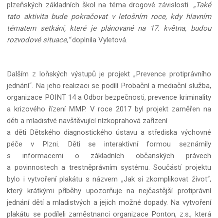
plzeňských základních škol na téma drogové závislosti.
„Také
tato aktivita bude pokračovat v letošním roce, kdy hlavním
tématem setkání, které je plánované na 17. května, budou
rozvodové situace,“
doplnila Vyletová.
Dalším z loňských výstupů je projekt „Prevence protiprávního
jednání“. Na jeho realizaci se podílí Probační a mediační služba,
organizace POINT 14 a Odbor bezpečnosti, prevence kriminality
a krizového řízení MMP. V roce 2017 byl projekt zaměřen na
děti a mladistvé navštěvující nízkoprahová zařízení
a děti Dětského diagnostického ústavu a střediska výchovné
péče v Plzni. Děti se interaktivní formou seznámily
s informacemi o základních občanských právech
a povinnostech a trestněprávním systému. Součástí projektu
bylo i vytvoření plakátu s názvem „Jak si zkomplikovat život“,
který krátkými příběhy upozorňuje na nejčastější protiprávní
jednání dětí a mladistvých a jejich možné dopady. Na vytvoření
plakátu se podíleli zaměstnanci organizace Ponton, z.s., která