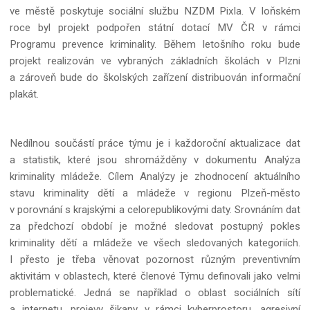
ve městě poskytuje sociální službu NZDM Pixla. V loňském
roce byl projekt podpořen státní dotací MV ČR v rámci
Programu prevence kriminality. Během letošního roku bude
projekt realizován ve vybraných základních školách v Plzni
a zároveň bude do školských zařízení distribuován informační
plakát.
Nedílnou součástí práce týmu je i každoroční aktualizace dat
a statistik, které jsou shromážděny v dokumentu Analýza
kriminality mládeže. Cílem Analýzy je zhodnocení aktuálního
stavu kriminality dětí a mládeže v regionu Plzeň-město
v porovnání s krajskými a celorepublikovými daty. Srovnáním dat
za předchozí období je možné sledovat postupný pokles
kriminality dětí a mládeže ve všech sledovaných kategoriích.
I přesto je třeba věnovat pozornost různým preventivním
aktivitám v oblastech, které členové Týmu definovali jako velmi
problematické. Jedná se například o oblast sociálních sítí
a internetu, projevy šikany v rámci kyberprostoru, agresivní