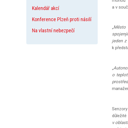
mohou p
a v sou
Kalendář akcí
Konference Plzeň proti násilí
„Město P
Na vlastní nebezpečí
spojený
jeden z
k předst
„Autono
o teplot
prostře
manažer
Senzory
důležité
v oblast