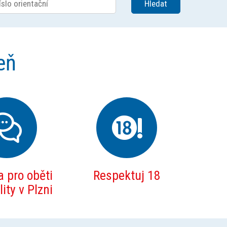
eň
 pro oběti
Respektuj 18
ity v Plzni