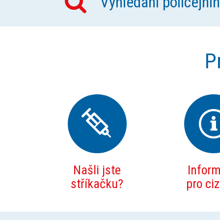
Vyhledání policejní
P
Našli jste
Infor
stříkačku?
pro ci