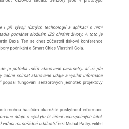
nout krizovou situaci. Senzory jsou v prototypu
e i při vývoji různých technologií a aplikací s nimi
tadla pomáhat složkám IZS chránit životy. A toto je
rtin Baxa. Ten se dnes zúčastnil tiskové konference
pory podnikání a Smart Cities Vlastimil Gola.
e je potřeba měřit stanovené parametry, ať už jde
dy začne snímat stanovené údaje a vysílat informace
“
popsal fungování senzorových jednotek projektový
losti mohou hasičům okamžitě poskytnout informace
n-line údaje o výskytu či šíření nebezpečných látek
likvidaci mimořádné události,“
řekl Michal Pathy, velitel