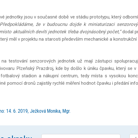
é jednotky jsou v současné době ve stádiu prototypu, který odborní
„Předpokládáme, že v budoucnu dojde k miniaturizaci senzorový
místo aktuálních devíti jednotek třeba dvojnásobný počet,“
dodal p
terý měl v projektu na starosti především mechanické a konstrukční 
na testování senzorových jednotek už mají zástupci spolupracujíc
pivovaru Plzeňský Prazdroj, kde by došlo k úniku čpavku, který se v 
fotbalový stadion a nákupní centrum, tedy místa s vysokou koncen
né pomocí dronů zajistily rychlé měření hodnot čpavku i předání in
no: 14. 6. 2019, Ježková Monika, Mgr.