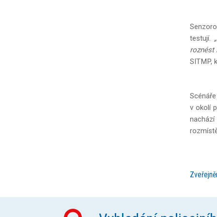
Senzorov
testují.
roznést 
SITMP, k
Scénáře 
v okolí 
nachází 
rozmístě
Zveřejně