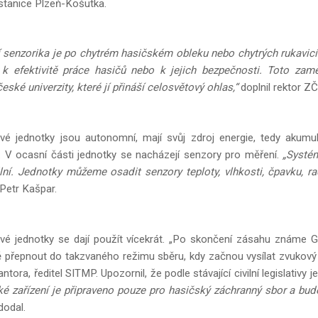
stanice Plzeň-Košutka.
 senzorika je po chytrém hasičském obleku nebo chytrých rukavicích
á k efektivitě práce hasičů nebo k jejich bezpečnosti. Toto za
ské univerzity, které jí přináší celosvětový ohlas,“
doplnil rektor Z
é jednotky jsou autonomní, mají svůj zdroj energie, tedy akumulát
. V ocasní části jednotky se nacházejí senzory pro měření.
„Systém
lní. Jednotky můžeme osadit senzory teploty, vlhkosti, čpavku, ra
 Petr Kašpar.
vé jednotky se dají použít vícekrát. „Po skončení zásahu známe
 přepnout do takzvaného režimu sběru, kdy začnou vysílat zvukový 
ntora, ředitel SITMP. Upozornil, že podle stávající civilní legislativ
ké zařízení je připraveno pouze pro hasičský záchranný sbor a bud
dodal.