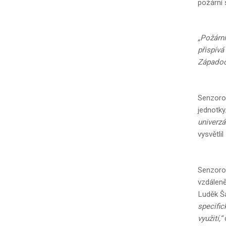
požární 
„Požární
přispív
Západoče
Senzorov
jednotky
univerzá
vysvětlil
Senzoro
vzdáleně
Luděk Ša
specific
využití,“