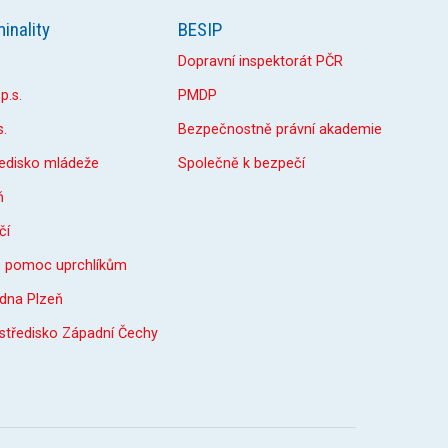
inality
BESIP
Dopravní inspektorát PČR
p.s.
PMDP
s.
Bezpečnostně právní akademie
ředisko mládeže
Společně k bezpečí
ň
čí
o pomoc uprchlíkům
dna Plzeň
 středisko Západní Čechy