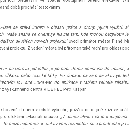
omoci především ve špatně dostupném terénu efektivně zvlád
časné době prochází testováním.
lzeň se stává lídrem v oblasti práce s drony, jejich využití, al
ch. Naše snaha se orientuje hlavně tam, kde mohou bezpilotní le
 dalších skvělých nových projektů,“
uvedl primátor města Plzně Ma
avení projektu. Z vedení města byl přítomen také radní pro oblast pod
mní senzorová jednotka je pomocí dronu umístěna do oblasti, kd
u, vlhkost, nebo toxické látky. Po dopadu na zem se aktivuje, te
dnictvím IoT sítě LoRaWan do aplikace v tabletu velitele zásahu,
 z výzkumného centra RICE FEL Petr Kašpar.
 shozené dronem v místě výbuchu, požáru nebo jiné krizové udá
 pro efektivní zvládnutí situace.
„V danou chvíli máme k dispozici o
i. To může napomoci k efektivnímu rozmístění sil a prostředků při 