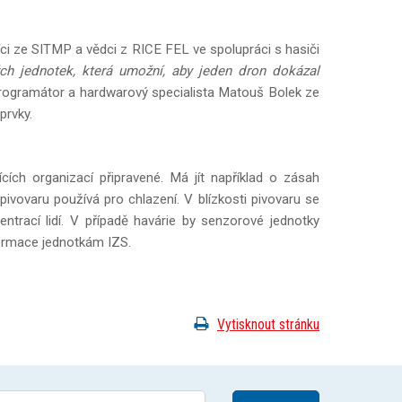
ci ze SITMP a vědci z RICE FEL ve spolupráci s hasiči
ch jednotek, která umožní, aby jeden dron dokázal
rogramátor a hardwarový specialista Matouš Bolek ze
prvky.
ích organizací připravené. Má jít například o zásah
pivovaru používá pro chlazení. V blízkosti pivovaru se
trací lidí. V případě havárie by senzorové jednotky
formace jednotkám IZS.
Vytisknout stránku