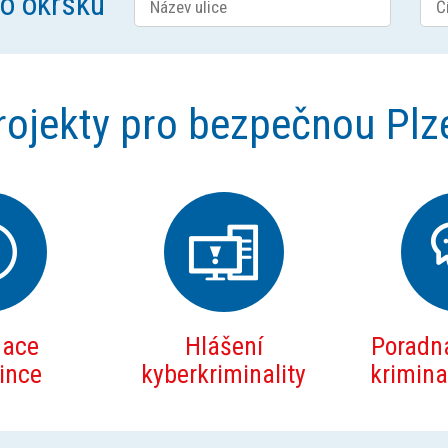
ho okrsku
rojekty pro bezpečnou Plz
mace
Hlášení
Poradna
zince
kyberkriminality
kriminal