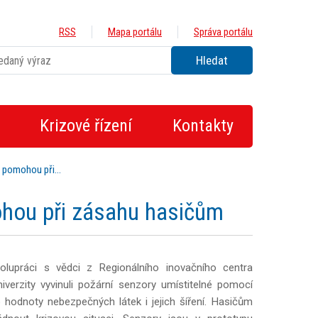
RSS
Mapa portálu
Správa portálu
Krizové řízení
Kontakty
ů pomohou při…
hou při zásahu hasičům
olupráci s vědci z Regionálního inovačního centra
iverzity vyvinuli požární senzory umístitelné pomocí
o hodnoty nebezpečných látek i jejich šíření. Hasičům