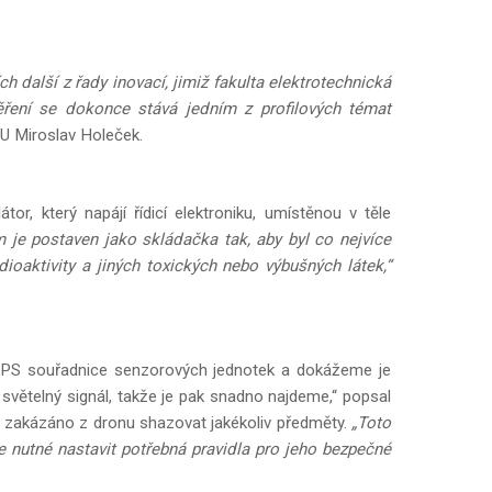
 další z řady inovací, jimiž fakulta elektrotechnická
měření se dokonce stává jedním z profilových témat
ČU Miroslav Holeček.
or, který napájí řídicí elektroniku, umístěnou v těle
 je postaven jako skládačka tak, aby byl co nejvíce
dioaktivity a jiných toxických nebo výbušných látek,“
 GPS souřadnice senzorových jednotek a dokážeme je
světelný signál, takže je pak snadno najdeme,“ popsal
y je zakázáno z dronu shazovat jakékoliv předměty.
„Toto
e nutné nastavit potřebná pravidla pro jeho bezpečné