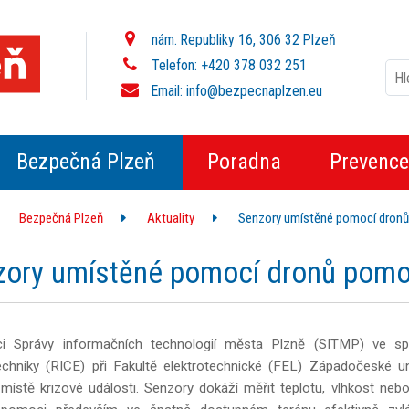
nám. Republiky 16, 306 32 Plzeň
Telefon: +420 378 032 251
Email:
info@bezpecnaplzen.eu
Bezpečná Plzeň
Poradna
Prevence
Bezpečná Plzeň
Aktuality
Senzory umístěné pomocí dron
zory umístěné pomocí dronů pomo
ci Správy informačních technologií města Plzně (SITMP) ve sp
echniky (RICE) při Fakultě elektrotechnické (FEL) Západočeské un
místě krizové události. Senzory dokáží měřit teplotu, vlhkost neb