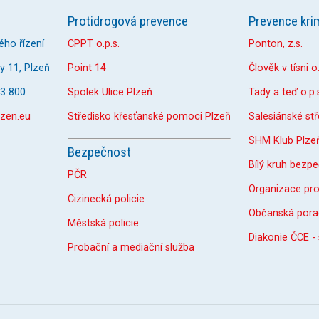
Protidrogová prevence
Prevence krim
ého řízení
CPPT o.p.s.
Ponton, z.s.
 11, Plzeň
Point 14
Člověk v tísni o.
33 800
Spolek Ulice Plzeň
Tady a teď o.p.
zen.eu
Středisko křesťanské pomoci Plzeň
Salesiánské st
SHM Klub Plze
Bezpečnost
Bílý kruh bezpe
PČR
Organizace pr
Cizinecká policie
Občanská pora
Městská policie
Diakonie ČCE -
Probační a mediační služba