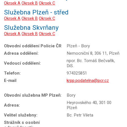
Okrsek A
Okrsek B
Okrsek C
Služebna Plzeň - střed
Okrsek A
Okrsek B
Okrsek C
Služebna Skvrňany
Okrsek A
Okrsek B
Okrsek C
Obvodní oddělení Policie ČR
Plzeň - Bory
Adresa oddělení:
Nemocniční 8, 306 11, Plzeň
npor. Bc. Tomáš Bečvařík,
Vedoucí oddělení:
DiS.
Telefon:
974325851
E-mail
krpp.podatelna@pcr.cz
Obvodní služebna MP Plzeň:
Bory
Heyrovského 40, 301 00
Adresa:
Plzeň
Velitel služebny:
Bc. Petr Vileta
Strážník s osobní