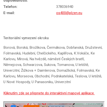
odpovědností:
Telefon:
378036940
E-mail:
os400@plzen.eu
Teritoriální vymezení okrsku
Borová, Borská, Brožíkova, Čermákova, Dobřanská, Družstevní,
Folmavská, Hudební, Chelčického, Kaplířova, K.Vokáče, Ke
Karlovu, Mírová, Na hvězdě, náměstí Českých bratří,
Němejcova, Schwarzova, Sukova, Tomanova, U letiště,
Univerzitní, Žižkova + Daimlerova, Domažlická, Folmavská, Ke
Karlovu, Morseova, Obchodní, Podnikatelská, Teslova, U letiště,
U Nové Hospody, U Panasoniku, Univerzitní
Kliknutím zde se přepnete do interaktivní mapové aplikace.