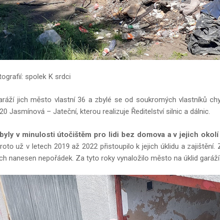
tografií: spolek K srdci
ráží jich město vlastní 36 a zbylé se od soukromých vlastníků chy
/20 Jasmínová – Jateční, kterou realizuje Ředitelství silnic a dálnic.
byly v minulosti útočištěm pro lidi bez domova a v jejich oko
oto už v letech 2019 až 2022 přistoupilo k jejich úklidu a zajištění
ich nanesen nepořádek. Za tyto roky vynaložilo město na úklid garáží