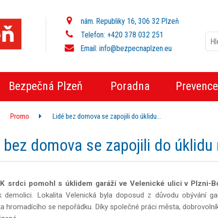
nám. Republiky 16, 306 32 Plzeň
Telefon: +420 378 032 251
Email:
info@bezpecnaplzen.eu
Bezpečná Plzeň
Poradna
Prevence
Promo
Lidé bez domova se zapojili do úklidu…
 bez domova se zapojili do úklidu
K srdci pomohl s úklidem garáží ve Velenické ulici v Plzni-
k demolici. Lokalita Velenická byla doposud z důvodu obývání 
ka hromadícího se nepořádku. Díky společné práci města, dobrovolník