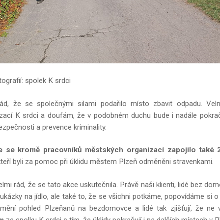
tografií: spolek K srdci
ád, že se společnými silami podařilo místo zbavit odpadu. V
zací K srdci a doufám, že v podobném duchu bude i nadále pokračo
ezpečnosti a prevence kriminality.
 se kromě pracovníků městských organizací zapojilo také 
 kteří byli za pomoc při úklidu městem Plzeň odměněni stravenkami.
lmi rád, že se tato akce uskutečnila. Právě naši klienti, lidé bez do
ukázky na jídlo, ale také to, že se všichni potkáme, popovídáme si o
mění pohled Plzeňanů na bezdomovce a lidé tak zjišťují, že ne vš