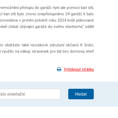
emožnění přístupu do garáží, nyní ale pomocí kari sítí,
kari sítí bylo znovu znepřístupněno 24 garáží, 6 bylo
ovedena v prvním pololetí roku 2024 kvůli plánované
ří získat zbývající garáže do svého vlastnictví,“ sdělil
síc obdrželo také neziskové sdružení občanů K Srdci,
í využilo na nákup stravenek pro lidi bez domova, kteří
Vytisknout stránku