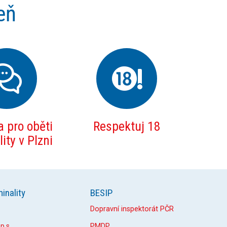
eň
 pro oběti
Respektuj 18
ity v Plzni
inality
BESIP
Dopravní inspektorát PČR
p.s.
PMDP