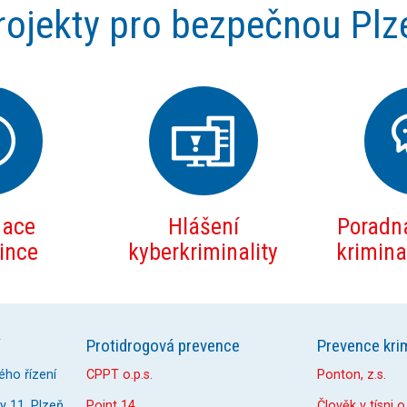
rojekty pro bezpečnou Plz
mace
Hlášení
Poradna
zince
kyberkriminality
kriminal
Protidrogová prevence
Prevence krim
ého řízení
CPPT o.p.s.
Ponton, z.s.
 11, Plzeň
Point 14
Člověk v tísni o.