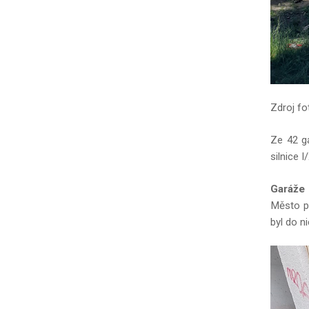
Zdroj fo
Ze 42 ga
silnice I
Garáže 
Město pr
byl do n