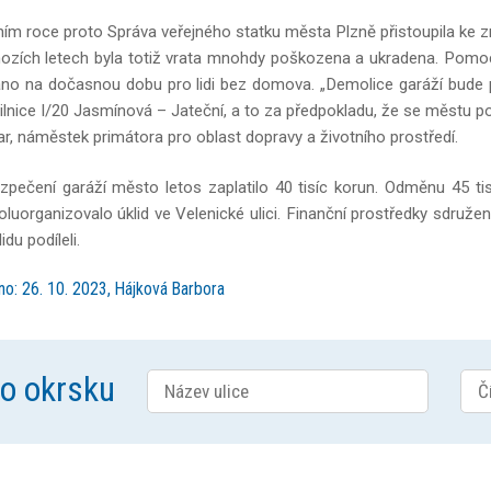
šním roce proto Správa veřejného statku města Plzně přistoupila ke zn
ozích letech byla totiž vrata mnohdy poškozena a ukradena. Pomocí 
o na dočasnou dobu pro lidi bez domova. „Demolice garáží bude pr
ilnice I/20 Jasmínová – Jateční, a to za předpokladu, že se městu poda
ar, náměstek primátora pro oblast dopravy a životního prostředí.
pečení garáží město letos zaplatilo 40 tisíc korun. Odměnu 45 ti
oluorganizovalo úklid ve Velenické ulici. Finanční prostředky sdružen
idu podíleli.
no: 26. 10. 2023, Hájková Barbora
ho okrsku