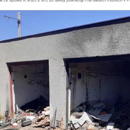
em
ze spolku K srdci s tím, že úklidy pokračují i na dalších místech v Pl