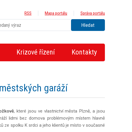
RSS
Mapa portálu
Správa portálu
Krizové řízení
Kontakty
 městských garáží
Božkově
, které jsou ve vlastnictví města Plzně, a jsou
garáží lidmi bez domova problémovým místem hlavně
ů ze spolku K srdci a jeho klientů je místo v současné