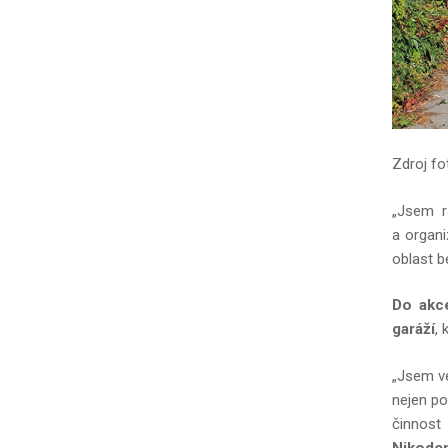
Zdroj fo
„Jsem r
a organi
oblast b
Do akce
garáží
,
„Jsem ve
nejen po
činnost 