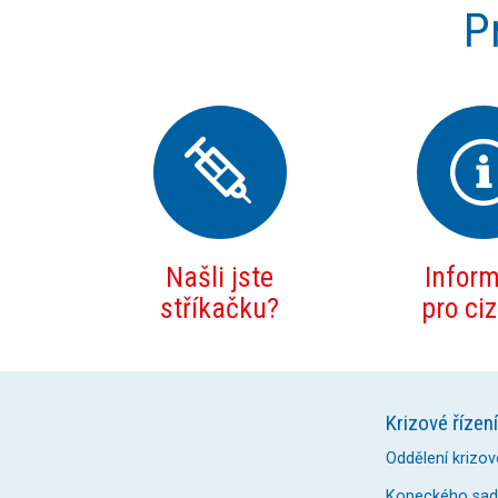
P
Našli jste
Infor
stříkačku?
pro ci
Krizové řízení
Oddělení krizov
Kopeckého sady