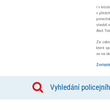
I v leto
v předch
ponechán
stavbě s
Aleš Tol
Za zabez
které sp
se na úkl
Zveřejně
Vyhledání policejní