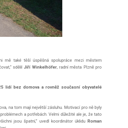
elmi mě také těší úspěšná spolupráce mezi městem
vat,“ sdělil
Jiří Winkelhöfer
, radní města Plzně pro
25 lidí bez domova a rovněž současní obyvatelé
mova, na tom mají největší zásluhu. Motivací pro ně byly
 problémech a potřebách. Velmi důležité ale je, že tato
ichni jsou špatní,“ uvedl koordinátor úklidu
Roman