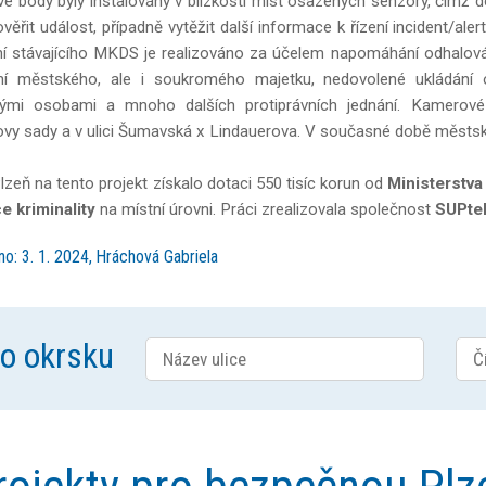
 body byly instalovány v blízkosti míst osazených senzory, čímž d
ěřit událost, případně vytěžit další informace k řízení incident/ale
í stávajícího MKDS je realizováno za účelem napomáhání odhalován
ení městského, ale i soukromého majetku, nedovolené ukládání
lými osobami a mnoho dalších protiprávních jednání. Kamerové
vy sady a v ulici Šumavská x Lindauerova. V současné době městsk
zeň na tento projekt získalo dotaci 550 tisíc korun od
Ministerstva 
e kriminality
na místní úrovni. Práci zrealizovala společnost
SUPtel,
no: 3. 1. 2024, Hráchová Gabriela
ho okrsku