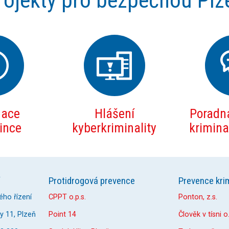
rojekty pro bezpečnou Plz
mace
Hlášení
Poradna
zince
kyberkriminality
kriminal
Protidrogová prevence
Prevence krim
ého řízení
CPPT o.p.s.
Ponton, z.s.
 11, Plzeň
Point 14
Člověk v tísni o.