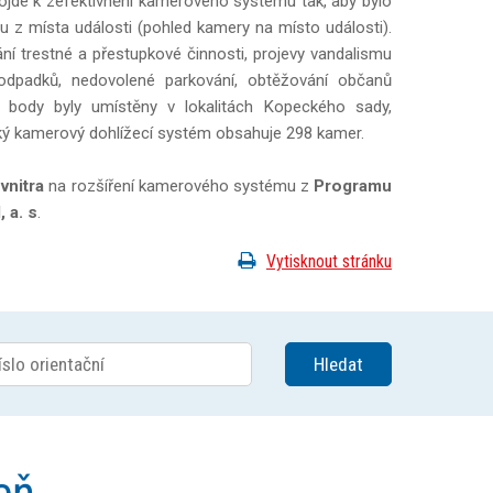
ojde k zefektivnění kamerového systému tak, aby bylo
rtu z místa události (pohled kamery na místo události).
í trestné a přestupkové činnosti, projevy vandalismu
 odpadků, nedovolené parkování, obtěžování občanů
 body byly umístěny v lokalitách Kopeckého sady,
ý kamerový dohlížecí systém obsahuje 298 kamer.
vnitra
na rozšíření kamerového systému z
Programu
 a. s
.
Vytisknout stránku