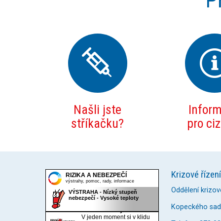
P
Našli jste
Infor
stříkačku?
pro ci
Krizové řízení
Oddělení krizov
Kopeckého sady