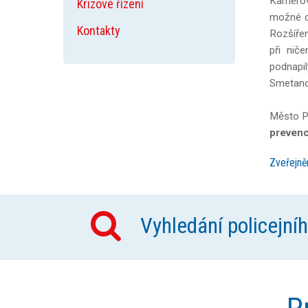
Kamerové
Krizové řízení
možné ov
Kontakty
Rozšířen
při nič
podnapi
Smetano
Město Pl
prevenc
Zveřejně
Vyhledání policejní