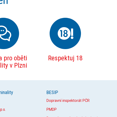
eň
 pro oběti
Respektuj 18
ity v Plzni
inality
BESIP
Dopravní inspektorát PČR
p.s.
PMDP