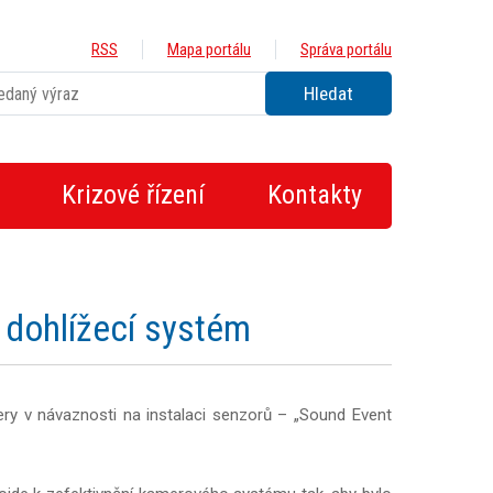
RSS
Mapa portálu
Správa portálu
Krizové řízení
Kontakty
 dohlížecí systém
ry v návaznosti na instalaci senzorů – „Sound Event