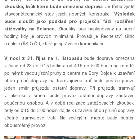
zkouška, kvůli které bude omezena doprava
. Je třeba zjistit
stavebnětechnický stav jejich nosných konstrukcí.
Výsledek
bude sloužit jako podklad pro projekční fázi rozšíření
křižovatky na Belánce.
Zkoušky jsou naplánovány na noční
hodiny, kdy je provoz minimální. Provádí je Ředitelství silnic
a dálnic (ŘSD) ČR, které je správcem komunikace.
V noci z 31. října na 1. listopadu
bude doprava omezena
v čase od 23 do 0:15 hodin a od 4:15 do 5:00 hodin na mostě,
po němž vedou jízdní pruhy z centra na Bory. Dojde k uzavření
obou pruhů dopravy, na tramvajovou trať bude puštěn pouze
jeden směr průjezdu ostatní dopravy. Při průjezdu tramvají
v jakémkoliv směru bude provoz ostatní dopravy zastaven
poučenou osobou. A v době realizace zatěžovacích zkoušek,
tedy od 0:15 do 5:00 hodin dojde k uzavření obou pruhů dopravy,
včetně tramvajové trati. Na vedlejším mostě bude puštěn
obousměrný provoz.