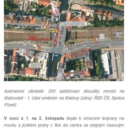
Ilustrativní obrázek: DIO zatěžovací zkoušky mostů na
Klatovské - 1. část směrem na Klatovy (zdroj: ŘSD ČR, Správa
Plzeň)
V noci z 1. na 2. listopadu
dojde k omezení dopravy na
mostu s jízdními pruhy z Bor do centra se stejným časovým