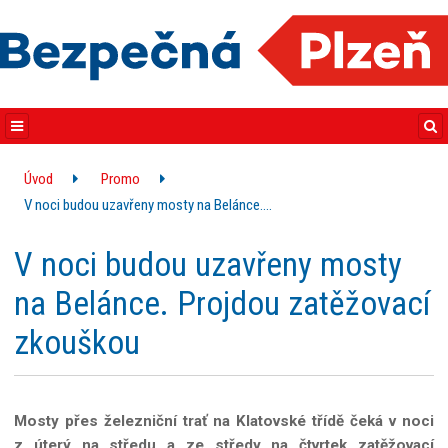
Úvod
Promo
V noci budou uzavřeny mosty na Belánce.…
V noci budou uzavřeny mosty
na Belánce. Projdou zatěžovací
zkouškou
Mosty přes železniční trať na Klatovské třídě čeká v noci
z úterý na středu a ze středy na čtvrtek zatěžovací