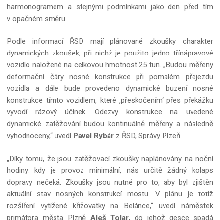
harmonogramem a stejnými podmínkami jako den před tím
v opačném směru.
Podle informací ŘSD mají plánované zkoušky charakter
dynamických zkoušek, při nichž je použito jedno třínápravové
vozidlo naložené na celkovou hmotnost 25 tun. „Budou měřeny
deformační čáry nosné konstrukce při pomalém přejezdu
vozidla a dále bude provedeno dynamické buzení nosné
konstrukce tímto vozidlem, které ‚přeskočením‘ přes překážku
vyvodí rázový účinek. Odezvy konstrukce na uvedené
dynamické zatěžování budou kontinuálně měřeny a následně
vyhodnoceny,“ uvedl
Pavel Rybár
z ŘSD, Správy Plzeň.
„Díky tomu, že jsou zatěžovací zkoušky naplánovány na noční
hodiny, kdy je provoz minimální, nás určitě žádný kolaps
dopravy nečeká. Zkoušky jsou nutné pro to, aby byl zjištěn
aktuální stav nosných konstrukcí mostu. V plánu je totiž
rozšíření vytížené křižovatky na Belánce,“ uvedl náměstek
primátora města Plzně
Aleš Tolar
, do jehož gesce spadá