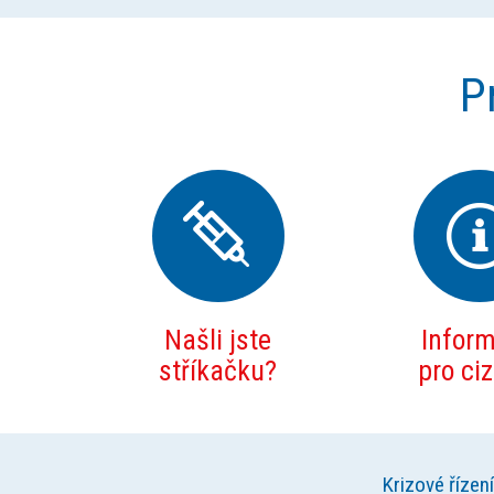
P
Našli jste
Infor
stříkačku?
pro ci
Krizové řízení