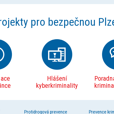
rojekty pro bezpečnou Plz
mace
Hlášení
Poradna
zince
kyberkriminality
kriminal
Protidrogová prevence
Prevence krim