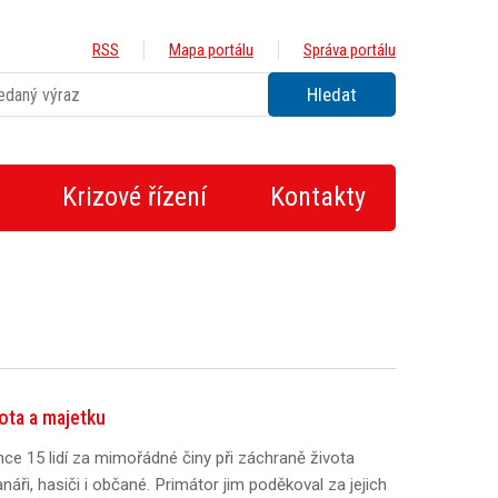
RSS
Mapa portálu
Správa portálu
Krizové řízení
Kontakty
ota a majetku
nce 15 lidí za mimořádné činy při záchraně života
anáři, hasiči i občané. Primátor jim poděkoval za jejich