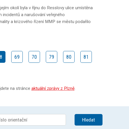
ejím okolí byla v říjnu do Resslovy ulice umístěna
ch incidentů a narušování veřejného
nality a krizového řízení MMP se městu podařilo
8
69
70
79
80
81
ajdete na stránce
aktuální zprávy z Plzně
.