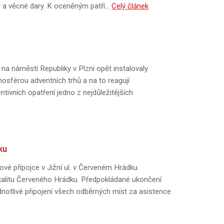
y a věcné dary. K oceněným patří…
Celý článek
na náměstí Republiky v Plzni opět instalovaly
mosférou adventních trhů a na to reagují
ntivních opatření jedno z nejdůležitějších
ku
vé přípojce v Jižní ul. v Červeném Hrádku.
kalitu Červeného Hrádku. Předpokládané ukončení
dnotlivé připojení všech odběrných míst za asistence