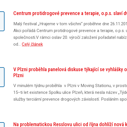
Centrum protidrogové prevence a terapie, o.p.s. slaví 
.
Malý festival „Hrajeme v tom všichni“ proběhne dne 26.11.201
Akci pořádá Centrum protidrogové prevence a terapie, o.p.s. u
společnosti.V rámci oslav 20. výročí založení pořadatel nabíz
od…
Celý článek
V Plzni proběhla panelová diskuse týkající se vyhlášky 
.
Plzni
V minulém týdnu proběhla v Plzni v Moving Stationu, v prost
15–ti let existence Spolku ulice Plzeň, která nesla název „Týd
služby terciární prevence drogových závislostí. Posláním spo
Na problematickou Resslovu ulici od října dohlíží nová