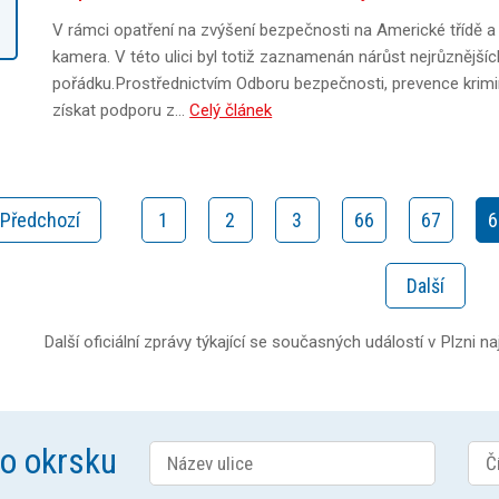
V rámci opatření na zvýšení bezpečnosti na Americké třídě a j
kamera. V této ulici byl totiž zaznamenán nárůst nejrůznější
pořádku.Prostřednictvím Odboru bezpečnosti, prevence krimi
získat podporu z…
Celý článek
Předchozí
1
2
3
66
67
6
Další
Další oficiální zprávy týkající se současných událostí v Plzni n
ho okrsku