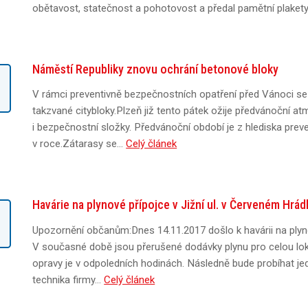
obětavost, statečnost a pohotovost a předal pamětní plaket
Náměstí Republiky znovu ochrání betonové bloky
.
V rámci preventivně bezpečnostních opatření před Vánoci se 
takzvané citybloky.Plzeň již tento pátek ožije předvánoční at
i bezpečnostní složky. Předvánoční období je z hlediska preve
v roce.Zátarasy se…
Celý článek
Havárie na plynové přípojce v Jižní ul. v Červeném Hrád
.
Upozornění občanům:Dnes 14.11.2017 došlo k havárii na plyno
V současné době jsou přerušené dodávky plynu pro celou lo
opravy je v odpoledních hodinách. Následně bude probíhat je
technika firmy…
Celý článek