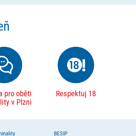
eň
 pro oběti
Respektuj 18
ity v Plzni
inality
BESIP