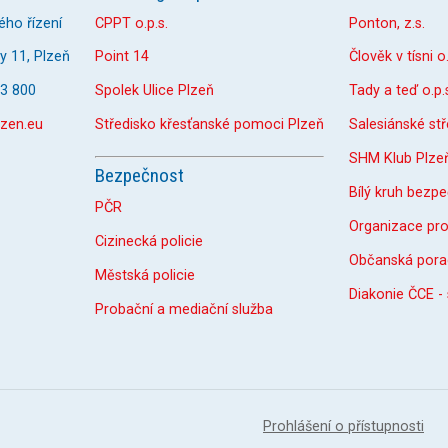
ého řízení
CPPT o.p.s.
Ponton, z.s.
 11, Plzeň
Point 14
Člověk v tísni o.
33 800
Spolek Ulice Plzeň
Tady a teď o.p.
zen.eu
Středisko křesťanské pomoci Plzeň
Salesiánské st
SHM Klub Plze
Bezpečnost
Bílý kruh bezpe
PČR
Organizace pr
Cizinecká policie
Občanská pora
Městská policie
Diakonie ČCE -
Probační a mediační služba
Prohlášení o přístupnosti