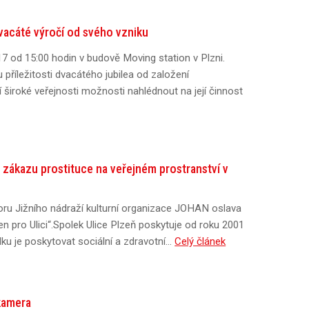
dvacáté výročí od svého vzniku
7 od 15:00 hodin v budově Moving station v Plzni.
 příležitosti dvacátého jubilea od založení
í široké veřejnosti možnosti nahlédnout na její činnost
o zákazu prostituce na veřejném prostranství v
oru Jižního nádraží kulturní organizace JOHAN oslava
en pro Ulici“.Spolek Ulice Plzeň poskytuje od roku 2001
lku je poskytovat sociální a zdravotní…
Celý článek
 kamera